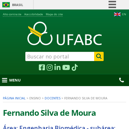
BRASIL
Simplifique!
Alto contraste
Acessibilidade
Mapa do site
EN
Comunica BR
Participe
Acesso à informação
Legislação
Canais
MENU
PÁGINA INICIAL
>
ENSINO
>
DOCENTES
>
FERNANDO SILVA DE MOURA
nu
Fernando Silva de Moura
Área: Engenharia Biomédica - subárea: