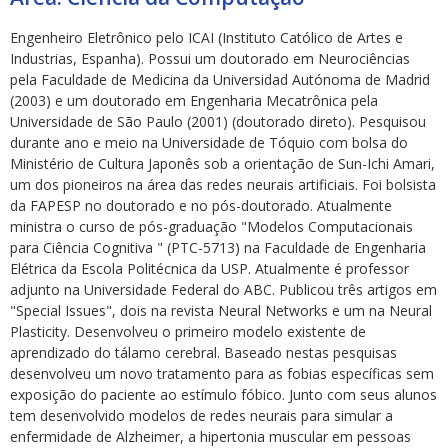
Engenheiro Eletrônico pelo ICAI (Instituto Católico de Artes e
Industrias, Espanha). Possui um doutorado em Neurociências
pela Faculdade de Medicina da Universidad Autónoma de Madrid
(2003) e um doutorado em Engenharia Mecatrônica pela
Universidade de São Paulo (2001) (doutorado direto). Pesquisou
durante ano e meio na Universidade de Tóquio com bolsa do
ubmenu
Ministério de Cultura Japonês sob a orientação de Sun-Ichi Amari,
um dos pioneiros na área das redes neurais artificiais. Foi bolsista
da FAPESP no doutorado e no pós-doutorado. Atualmente
ministra o curso de pós-graduação "Modelos Computacionais
ubmenu
para Ciência Cognitiva " (PTC-5713) na Faculdade de Engenharia
Elétrica da Escola Politécnica da USP. Atualmente é professor
ubmenu
adjunto na Universidade Federal do ABC. Publicou três artigos em
"Special Issues", dois na revista Neural Networks e um na Neural
Plasticity. Desenvolveu o primeiro modelo existente de
aprendizado do tálamo cerebral. Baseado nestas pesquisas
desenvolveu um novo tratamento para as fobias específicas sem
exposição do paciente ao estímulo fóbico. Junto com seus alunos
tem desenvolvido modelos de redes neurais para simular a
enfermidade de Alzheimer, a hipertonia muscular em pessoas