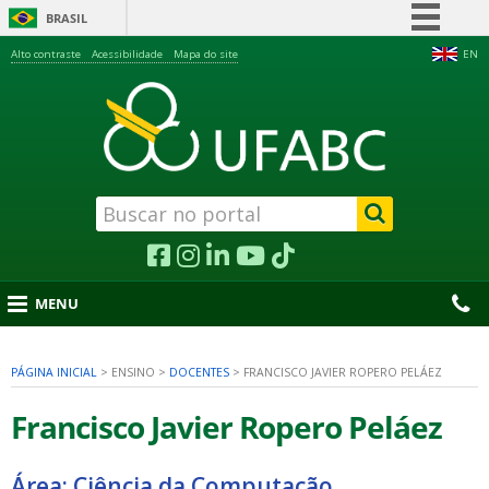
BRASIL
Simplifique!
Alto contraste
Acessibilidade
Mapa do site
EN
Comunica BR
Participe
Acesso à informação
Legislação
Canais
MENU
PÁGINA INICIAL
>
ENSINO
>
DOCENTES
>
FRANCISCO JAVIER ROPERO PELÁEZ
nu
Francisco Javier Ropero Peláez
Área: Ciência da Computação