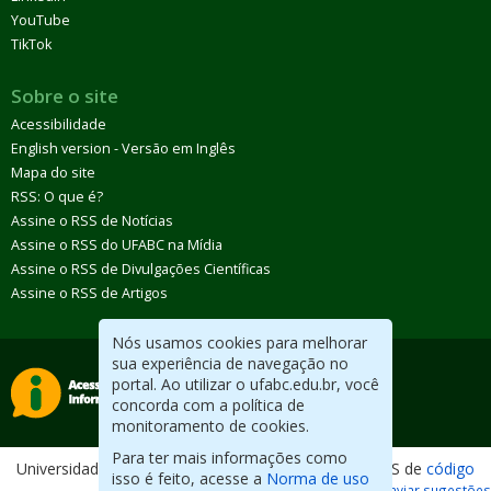
YouTube
TikTok
Sobre o site
Acessibilidade
English version - Versão em Inglês
Mapa do site
RSS: O que é?
Assine o RSS de Notícias
Assine o RSS do UFABC na Mídia
Assine o RSS de Divulgações Científicas
Assine o RSS de Artigos
Nós usamos cookies para melhorar
sua experiência de navegação no
portal. Ao utilizar o ufabc.edu.br, você
concorda com a política de
monitoramento de cookies.
Para ter mais informações como
Universidade Federal do ABC. Desenvolvido com CMS de
código
isso é feito, acesse a
Norma de uso
aberto
.
Reportar erros / Enviar sugestões