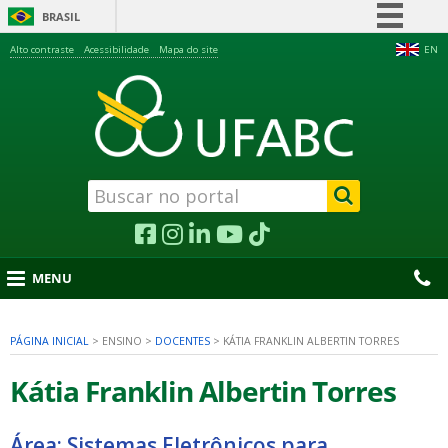
BRASIL
Simplifique!
Alto contraste
Acessibilidade
Mapa do site
EN
Comunica BR
Participe
Acesso à informação
Legislação
Canais
MENU
PÁGINA INICIAL
>
ENSINO
>
DOCENTES
>
KÁTIA FRANKLIN ALBERTIN TORRES
nu
Kátia Franklin Albertin Torres
Área: Sistemas Eletrônicos para