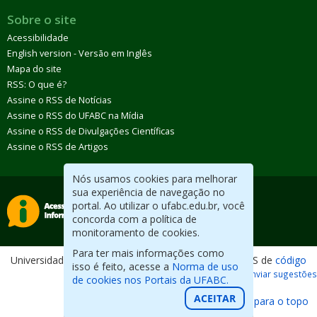
Sobre o site
Acessibilidade
English version - Versão em Inglês
Mapa do site
RSS: O que é?
Assine o RSS de Notícias
Assine o RSS do UFABC na Mídia
Assine o RSS de Divulgações Científicas
Assine o RSS de Artigos
Nós usamos cookies para melhorar
sua experiência de navegação no
portal. Ao utilizar o ufabc.edu.br, você
concorda com a política de
monitoramento de cookies.
Para ter mais informações como
Universidade Federal do ABC. Desenvolvido com CMS de
código
isso é feito, acesse a
Norma de uso
aberto
.
Reportar erros / Enviar sugestões
de cookies nos Portais da UFABC.
ACEITAR
Voltar para o topo