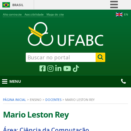
BRASIL
Simplifique!
Alto contraste
Acessibilidade
Mapa do site
EN
Comunica BR
Participe
Acesso à informação
Legislação
Canais
MENU
PÁGINA INICIAL
>
ENSINO
>
DOCENTES
>
MARIO LESTON REY
nu
Mario Leston Rey
Área: Ciência da Computação