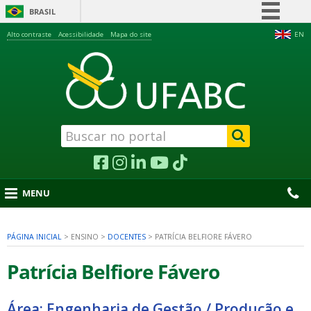
BRASIL
Simplifique!
Alto contraste
Acessibilidade
Mapa do site
EN
Comunica BR
Participe
Acesso à informação
Legislação
Canais
MENU
PÁGINA INICIAL
>
ENSINO
>
DOCENTES
>
PATRÍCIA BELFIORE FÁVERO
nu
Patrícia Belfiore Fávero
Área: Engenharia de Gestão / Produção e