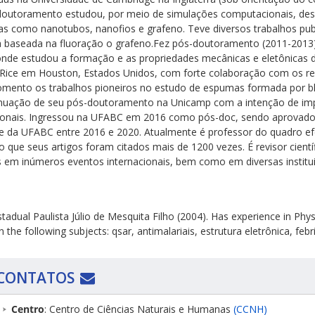
doutoramento estudou, por meio de simulações computacionais, desde
ras como nanotubos, nanofios e grafeno. Teve diversos trabalhos pu
a baseada na fluoração o grafeno.Fez pós-doutoramento (2011-2013)
onde estudou a formação e as propriedades mecânicas e eletônicas 
Rice em Houston, Estados Unidos, com forte colaboração com os re
mento os trabalhos pioneiros no estudo de espumas formada por bl
inuação de seu pós-doutoramento na Unicamp com a intenção de imp
onais. Ingressou na UFABC em 2016 como pós-doc, sendo aprovado 
nte da UFABC entre 2016 e 2020. Atualmente é professor do quadro ef
ndo que seus artigos foram citados mais de 1200 vezes. É revisor cien
as em inúmeros eventos internacionais, bem como em diversas institu
adual Paulista Júlio de Mesquita Filho (2004). Has experience in Physi
he following subjects: qsar, antimalariais, estrutura eletrônica, febri
CONTATOS
Centro
: Centro de Ciências Naturais e Humanas
(CCNH)