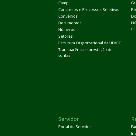
Campi
Gr
Concursos e Processos Seletivos
Pó
Convênios
Do
Documentos
Nú
e 
Números
Setores
Estrutura Organizacional da UFABC
Transparência e prestação de
contas
Servidor
R
Portal do Servidor
Fa
In