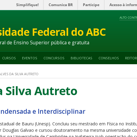
Simplifique!
Comunica BR
Participe
Acesso à infor
ALTO CONT
sidade Federal do ABC
ral de Ensino Superior pública e gratuita
CURSOS
EVENTOS
CONCURSOS
BIBLIOTECAS
CONSELHOS
REITOR
LVES DA SILVA AUTRETO
 Silva Autreto
ondensada e Interdisciplinar
stadual de Bauru (Unesp). Concluiu seu mestrado em Física no Instit
or Douglas Galvao e cursou doutoramento na mesma universidade 
s na Universidade de Cambridge na Inglaterra (sob orientação do co-