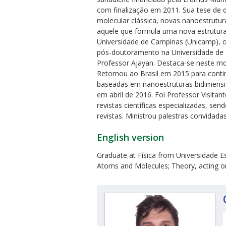
com finalização em 2011. Sua tese de 
molecular clássica, novas nanoestrutu
aquele que formula uma nova estrutur
Universidade de Campinas (Unicamp), 
pós-doutoramento na Universidade de 
Professor Ajayan. Destaca-se neste mo
Retornou ao Brasil em 2015 para cont
ubmenu
baseadas em nanoestruturas bidimensi
em abril de 2016. Foi Professor Visita
revistas científicas especializadas, se
revistas. Ministrou palestras convidad
ubmenu
English version
ubmenu
Graduate at Física from Universidade Est
Atoms and Molecules; Theory, acting on t