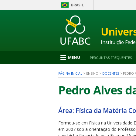
BRASIL
Ir
para
conteúdo
Univer
1
Ir
para
Instituição Fede
menu
2
Ir
MENU
PERGUNTAS FREQUENTES
para
busca
3
PÁGINA INICIAL
>
ENSINO
>
DOCENTES
>
PEDRO A
Ir
para
Pedro Alves da
rodapé
4
Área: Física da Matéria C
nu
Formou-se em Física na Universidade E
em 2007 sob a orientação do Profess
sanduíche financiado pela Eramus Mundu