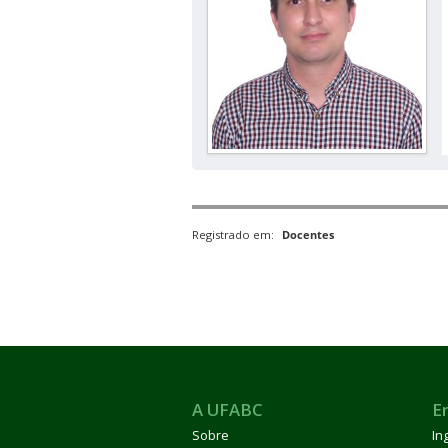
Registrado em:
Docentes
A UFABC
E
Sobre
In