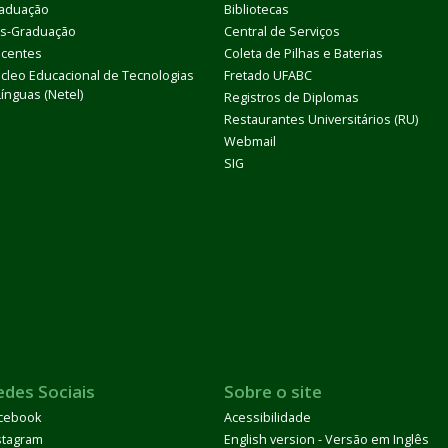
aduação
Bibliotecas
s-Graduação
Central de Serviços
centes
Coleta de Pilhas e Baterias
cleo Educacional de Tecnologias
Fretado UFABC
Línguas (Netel)
Registros de Diplomas
Restaurantes Universitários (RU)
Webmail
SIG
edes Sociais
Sobre o site
cebook
Acessibilidade
stagram
English version - Versão em Inglês