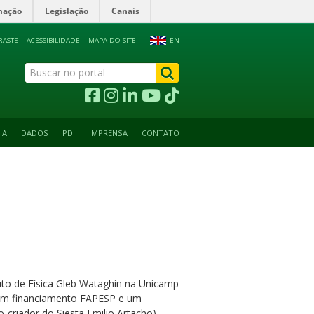
mação
Legislação
Canais
RASTE
ACESSIBILIDADE
MAPA DO SITE
EN
IA
DADOS
PDI
IMPRENSA
CONTATO
uto de Física Gleb Wataghin na Unicamp
com financiamento FAPESP e um
criador do Siesta Emilio Artacho),