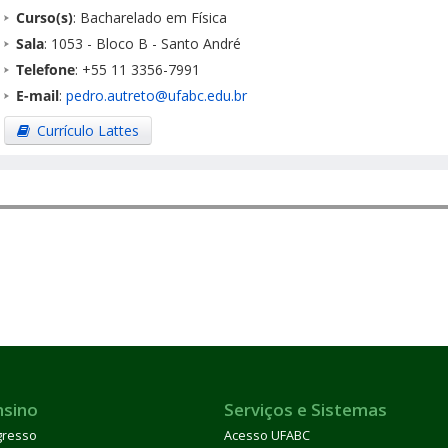
Curso(s)
: Bacharelado em Física
Sala
: 1053 - Bloco B - Santo André
Telefone
: +55 11 3356-7991
E-mail
:
pedro.autreto@ufabc.edu.br
Currículo Lattes
nsino
Serviços e Sistemas
gresso
Acesso UFABC