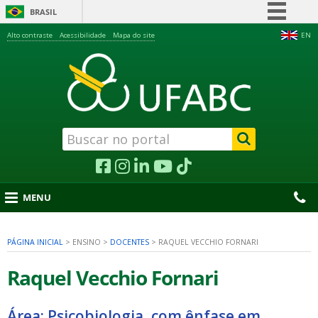
BRASIL
Simplifique!
Alto contraste
Acessibilidade
Mapa do site
EN
Comunica BR
Participe
Acesso à informação
Legislação
Canais
MENU
PÁGINA INICIAL
>
ENSINO
>
DOCENTES
>
RAQUEL VECCHIO FORNARI
nu
Raquel Vecchio Fornari
Área: Psicobiologia, com ênfase em