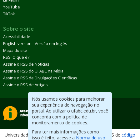
LinkedIn
YouTube
TikTok
Sobre o site
Acessibilidade
English version - Versão em Inglês
Mapa do site
RSS: O que é?
Assine o RSS de Notícias
Assine o RSS do UFABC na Mídia
Assine o RSS de Divulgações Científicas
Assine o RSS de Artigos
Nós usamos cookies para melhorar
sua experiência de navegação no
portal. Ao utilizar o ufabc.edu.br, você
concorda com a política de
monitoramento de cookies.
Para ter mais informações como
Universidade Federal do ABC. Desenvolvido com CMS de
código
isso é feito, acesse a
Norma de uso