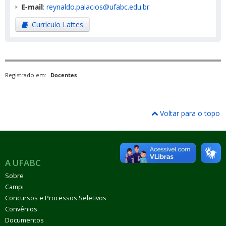
E-mail
:
reynaldo.palacios@ufabc.edu.br
Currículo Lattes
Registrado em:
Docentes
Voltar para o topo
A UFABC
Sobre
Campi
Concursos e Processos Seletivos
Convênios
Documentos