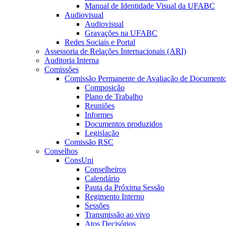
Manual de Identidade Visual da UFABC
Audiovisual
Audiovisual
Gravações na UFABC
Redes Sociais e Portal
Assessoria de Relações Internacionais (ARI)
Auditoria Interna
Comissões
Comissão Permanente de Avaliação de Document
Composição
Plano de Trabalho
Reuniões
Informes
Documentos produzidos
Legislação
Comissão RSC
Conselhos
ConsUni
Conselheiros
Calendário
Pauta da Próxima Sessão
Regimento Interno
Sessões
Transmissão ao vivo
Atos Decisórios