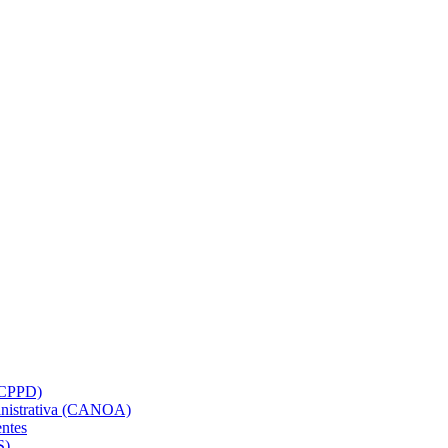
(CPPD)
inistrativa (CANOA)
ntes
S)