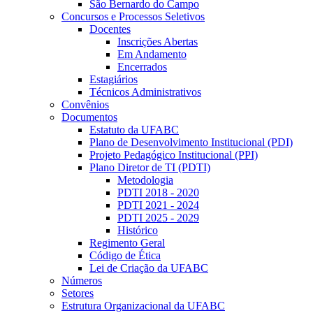
São Bernardo do Campo
Concursos e Processos Seletivos
Docentes
Inscrições Abertas
Em Andamento
Encerrados
Estagiários
Técnicos Administrativos
Convênios
Documentos
Estatuto da UFABC
Plano de Desenvolvimento Institucional (PDI)
Projeto Pedagógico Institucional (PPI)
Plano Diretor de TI (PDTI)
Metodologia
PDTI 2018 - 2020
PDTI 2021 - 2024
PDTI 2025 - 2029
Histórico
Regimento Geral
Código de Ética
Lei de Criação da UFABC
Números
Setores
Estrutura Organizacional da UFABC