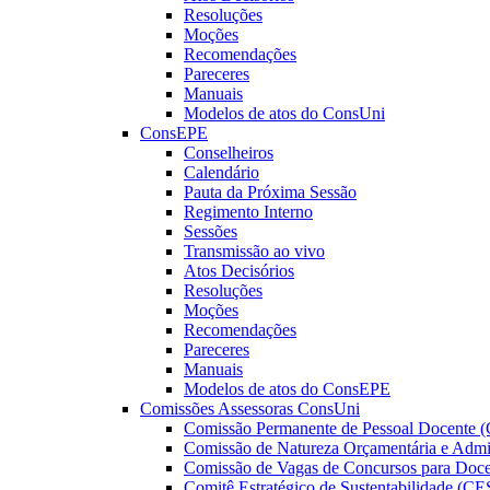
Resoluções
Moções
Recomendações
Pareceres
Manuais
Modelos de atos do ConsUni
ConsEPE
Conselheiros
Calendário
Pauta da Próxima Sessão
Regimento Interno
Sessões
Transmissão ao vivo
Atos Decisórios
Resoluções
Moções
Recomendações
Pareceres
Manuais
Modelos de atos do ConsEPE
Comissões Assessoras ConsUni
Comissão Permanente de Pessoal Docente 
Comissão de Natureza Orçamentária e Adm
Comissão de Vagas de Concursos para Doce
Comitê Estratégico de Sustentabilidade (CE