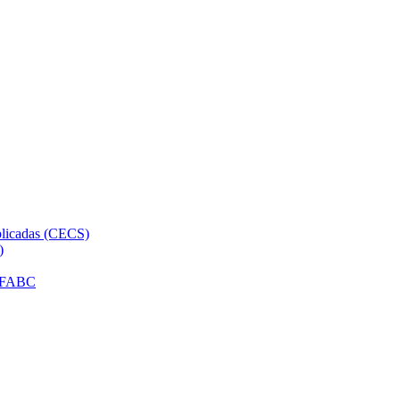
plicadas (CECS)
)
 UFABC