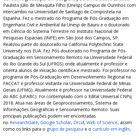
Paulista Júlio de Mesquita Filho (Unesp) Campus de Ourinhos com
intercambio na Universidad de Santiago de Compostela na
Espanha. Fez o mestrado no Programa de Pós-Graduação em
Engenharia Civil e Ambiental da Unesp de Bauru e o doutorado
em Ciência do Sistema Terrestre no Instituto Nacional de
Pesquisas Espaciais (INPE) em São José dos Campos, SP.
Realizou parte do doutorado na California Polytechnic State
ubmenu
University nos EUA. Fez Pós-doutorado no Programa de Pós-
Graduação em Sensoriamento Remoto na Universidade Federal
do Rio Grande do Sul (UFRGS) onde atualmente é professor e
orienta alunos de iniciação científica e mestrado. Foi professor no
ubmenu
programa de Pós-Graduação em Desenvolvimento Regional na
FACCAT e professor visitante na Universidade Federal de Minas
ubmenu
Gerais (UFMG). Atualmente é professor na Universidade Federal
do ABC (UFABC). Foi contemplado com o Edital Universal CNPq
2018. Atua nas áreas de Geoprocessamento, Sistema de
Informações Geográficas e Sensoriamento Remoto. Suas
principais publicações podem ser encontradas
no
ResearchGate
,
Google Scholar
,
Orcid
,
Web of Science
, assim
como os links para o
grupo de pesquisa
e o
currículo em inglês
.