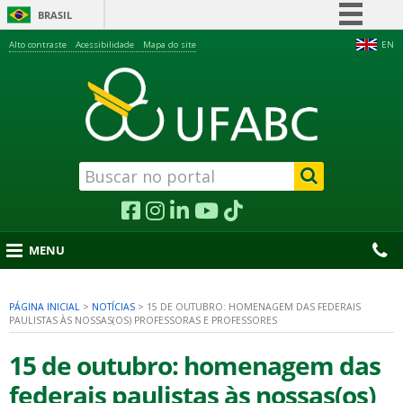
BRASIL
Simplifique!
Alto contraste
Acessibilidade
Mapa do site
EN
Comunica BR
Participe
Acesso à informação
Legislação
Canais
MENU
PÁGINA INICIAL
>
NOTÍCIAS
>
15 DE OUTUBRO: HOMENAGEM DAS FEDERAIS
PAULISTAS ÀS NOSSAS(OS) PROFESSORAS E PROFESSORES
nu
15 de outubro: homenagem das
federais paulistas às nossas(os)