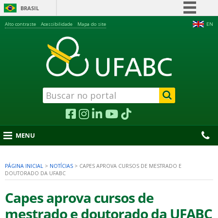
BRASIL
Simplifique!
Alto contraste
Acessibilidade
Mapa do site
EN
Comunica BR
Participe
Acesso à informação
Legislação
Canais
MENU
PÁGINA INICIAL
>
NOTÍCIAS
>
CAPES APROVA CURSOS DE MESTRADO E
DOUTORADO DA UFABC
nu
Capes aprova cursos de
mestrado e doutorado da UFABC