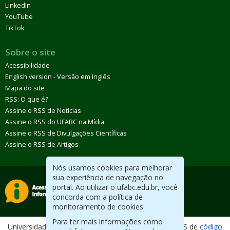
LinkedIn
YouTube
TikTok
Sobre o site
Acessibilidade
English version - Versão em Inglês
Mapa do site
RSS: O que é?
Assine o RSS de Notícias
Assine o RSS do UFABC na Mídia
Assine o RSS de Divulgações Científicas
Assine o RSS de Artigos
Nós usamos cookies para melhorar
sua experiência de navegação no
portal. Ao utilizar o ufabc.edu.br, você
concorda com a política de
monitoramento de cookies.
Para ter mais informações como
Universidade Federal do ABC. Desenvolvido com CMS de
código