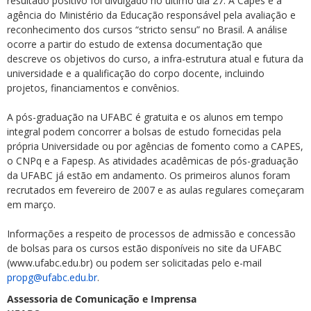
resultado positivo foi divulgado no último dia 27. A Capes é a
agência do Ministério da Educação responsável pela avaliação e
reconhecimento dos cursos “stricto sensu” no Brasil. A análise
ocorre a partir do estudo de extensa documentação que
descreve os objetivos do curso, a infra-estrutura atual e futura da
universidade e a qualificação do corpo docente, incluindo
projetos, financiamentos e convênios.
A pós-graduação na UFABC é gratuita e os alunos em tempo
integral podem concorrer a bolsas de estudo fornecidas pela
própria Universidade ou por agências de fomento como a CAPES,
o CNPq e a Fapesp. As atividades acadêmicas de pós-graduação
da UFABC já estão em andamento. Os primeiros alunos foram
recrutados em fevereiro de 2007 e as aulas regulares começaram
em março.
Informações a respeito de processos de admissão e concessão
de bolsas para os cursos estão disponíveis no site da UFABC
(www.ufabc.edu.br) ou podem ser solicitadas pelo e-mail
propg@ufabc.edu.br
.
Assessoria de Comunicação e Imprensa