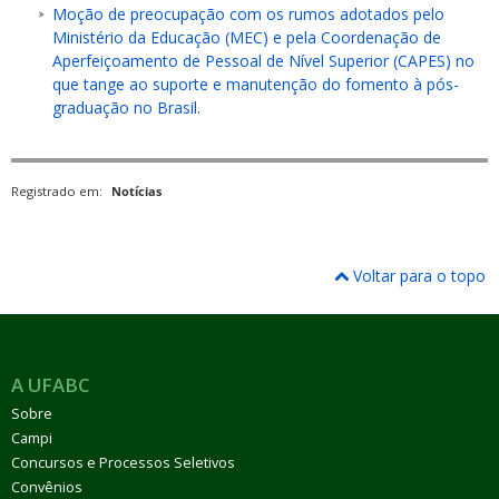
Moção de preocupação com os rumos adotados pelo
Ministério da Educação (MEC) e pela Coordenação de
Aperfeiçoamento de Pessoal de Nível Superior (CAPES) no
que tange ao suporte e manutenção do fomento à pós-
graduação no Brasil.
Registrado em:
Notícias
Voltar para o topo
A UFABC
Sobre
Campi
Concursos e Processos Seletivos
Convênios