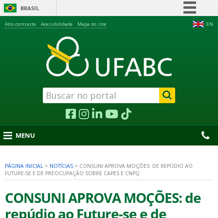
BRASIL
Simplifique!
Alto contraste
Acessibilidade
Mapa do site
EN
Comunica BR
Participe
Acesso à informação
Legislação
Canais
MENU
PÁGINA INICIAL
>
NOTÍCIAS
>
CONSUNI APROVA MOÇÕES: DE REPÚDIO AO
FUTURE-SE E DE PREOCUPAÇÃO SOBRE CAPES E CNPQ
nu
CONSUNI APROVA MOÇÕES: de
repúdio ao Future-se e de