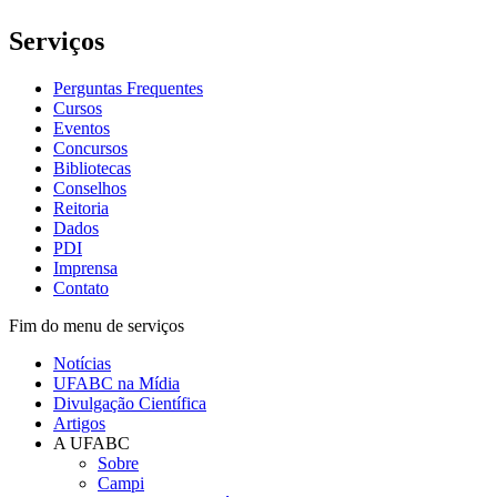
Serviços
Perguntas Frequentes
Cursos
Eventos
Concursos
Bibliotecas
Conselhos
Reitoria
Dados
PDI
Imprensa
Contato
Fim do menu de serviços
Notícias
UFABC na Mídia
Divulgação Científica
Artigos
A UFABC
Sobre
Campi