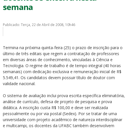
semana
Publicado: Terça, 22 de Abril de 2008, 10h46
ubmenu
Termina na próxima quinta-feira (25) o prazo de inscrição para o
último de três editais que regem a contratação de professores
em diversas áreas de conhecimento, vinculadas à Ciência e
Tecnologia. O regime de trabalho é de tempo integral (40 horas
ubmenu
semanais) com dedicação exclusiva e remuneração inicial de R$
5.549,41. Os candidatos devem possuir título de doutor com
ubmenu
validade nacional.
O sistema de avaliação inclui prova escrita específica eliminatória,
análise de currículo, defesa de projeto de pesquisa e prova
didática. A inscrição custa R$ 100,00 e deve ser realizada
pessoalmente ou por via postal (Sedex). Por se tratar de uma
universidade com projeto acadêmico de natureza interdisciplinar
e multicampi, os docentes da UFABC também desenvolvem