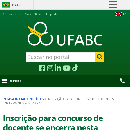
BRASIL
Simplifique!
Alto contraste
Acessibilidade
Mapa do site
EN
Comunica BR
Participe
Acesso à informação
Legislação
Canais
MENU
PÁGINA INICIAL
>
NOTÍCIAS
>
INSCRIÇÃO PARA CONCURSO DE DOCENTE SE
ENCERRA NESTA SEMANA
nu
Inscrição para concurso de
docente se encerra nesta