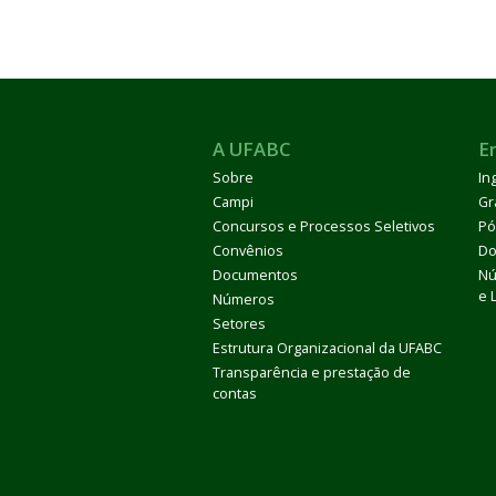
A UFABC
E
Sobre
In
Campi
Gr
Concursos e Processos Seletivos
Pó
Convênios
Do
Documentos
Nú
e 
Números
Setores
Estrutura Organizacional da UFABC
Transparência e prestação de
contas