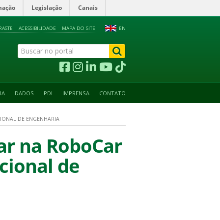
mação
Legislação
Canais
RASTE
ACESSIBILIDADE
MAPA DO SITE
EN
IA
DADOS
PDI
IMPRENSA
CONTATO
CIONAL DE ENGENHARIA
gar na RoboCar
cional de