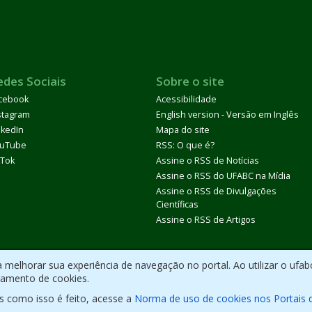
edes Sociais
Sobre o site
cebook
Acessibilidade
stagram
English version - Versão em Inglês
nkedIn
Mapa do site
uTube
RSS: O que é?
kTok
Assine o RSS de Notícias
Assine o RSS do UFABC na Mídia
Assine o RSS de Divulgações
Científicas
Assine o RSS de Artigos
melhorar sua experiência de navegação no portal. Ao utilizar o ufab
ramento de cookies.
s como isso é feito, acesse a
Norma de uso de cookies nos Portais 