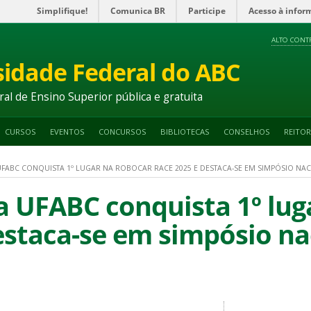
Simplifique!
Comunica BR
Participe
Acesso à infor
ALTO CONT
sidade Federal do ABC
ral de Ensino Superior pública e gratuita
CURSOS
EVENTOS
CONCURSOS
BIBLIOTECAS
CONSELHOS
REITOR
FABC CONQUISTA 1º LUGAR NA ROBOCAR RACE 2025 E DESTACA-SE EM SIMPÓSIO NA
a UFABC conquista 1º lu
estaca-se em simpósio na