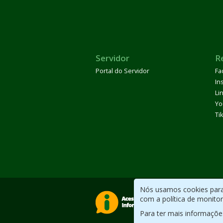
Servidor
R
Portal do Servidor
Fa
In
Li
Yo
Ti
Nós usamos cookies para 
com a política de monito
Para ter mais informaçõe