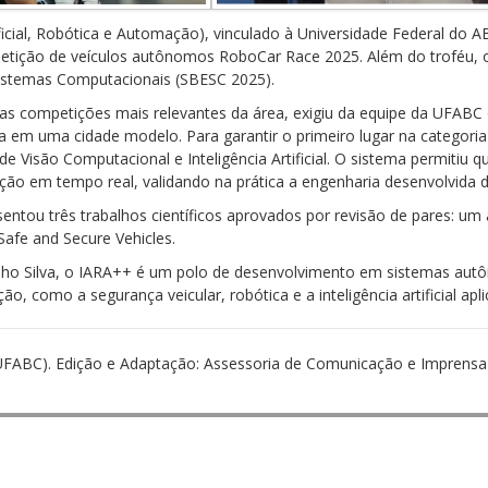
ificial, Robótica e Automação), vinculado à Universidade Federal do A
tição de veículos autônomos RoboCar Race 2025. Além do troféu, o 
Sistemas Computacionais (SBESC 2025).
as competições mais relevantes da área, exigiu da equipe da UFABC
m uma cidade modelo. Para garantir o primeiro lugar na categoria
Visão Computacional e Inteligência Artificial. O sistema permitiu q
ão em tempo real, validando na prática a engenharia desenvolvida d
tou três trabalhos científicos aprovados por revisão de pares: um ar
afe and Secure Vehicles.
lho Silva, o IARA++ é um polo de desenvolvimento em sistemas au
, como a segurança veicular, robótica e a inteligência artificial apli
UFABC). Edição e Adaptação: Assessoria de Comunicação e Imprensa