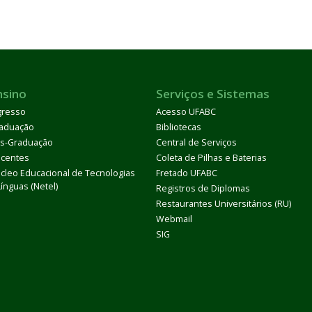
nsino
Serviços e Sistemas
gresso
Acesso UFABC
aduação
Bibliotecas
s-Graduação
Central de Serviços
centes
Coleta de Pilhas e Baterias
cleo Educacional de Tecnologias
Fretado UFABC
Línguas (Netel)
Registros de Diplomas
Restaurantes Universitários (RU)
Webmail
SIG