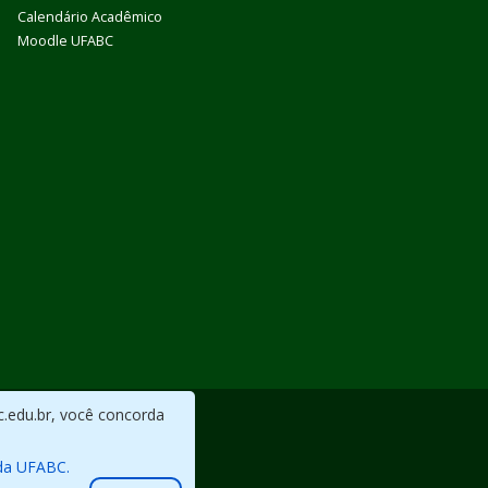
Calendário Acadêmico
Moodle UFABC
c.edu.br, você concorda
da UFABC.