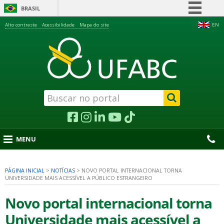
BRASIL
Simplifique!
Alto contraste
Acessibilidade
Mapa do site
EN
Comunica BR
Participe
Acesso à informação
Legislação
Canais
MENU
PÁGINA INICIAL
>
NOTÍCIAS
>
NOVO PORTAL INTERNACIONAL TORNA
UNIVERSIDADE MAIS ACESSÍVEL A PÚBLICO ESTRANGEIRO
nu
Novo portal internacional torna
Universidade mais acessível a