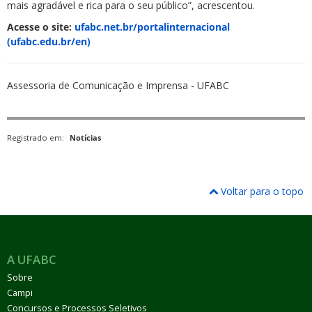
mais agradável e rica para o seu público”, acrescentou.
Acesse o site:
ufabc.net.br/portalinternacional
(ufabc.edu.br/en)
Assessoria de Comunicação e Imprensa - UFABC
Registrado em:
Notícias
Voltar para o topo
A UFABC
Sobre
Campi
Concursos e Processos Seletivos