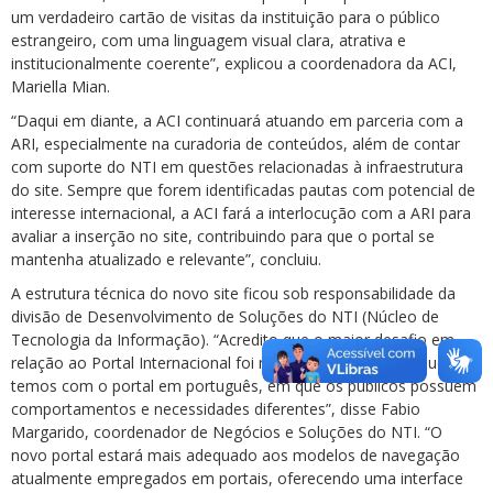
um verdadeiro cartão de visitas da instituição para o público
estrangeiro, com uma linguagem visual clara, atrativa e
institucionalmente coerente”, explicou a coordenadora da ACI,
Mariella Mian.
“Daqui em diante, a ACI continuará atuando em parceria com a
ARI, especialmente na curadoria de conteúdos, além de contar
com suporte do NTI em questões relacionadas à infraestrutura
do site. Sempre que forem identificadas pautas com potencial de
interesse internacional, a ACI fará a interlocução com a ARI para
avaliar a inserção no site, contribuindo para que o portal se
mantenha atualizado e relevante”, concluiu.
A estrutura técnica do novo site ficou sob responsabilidade da
divisão de Desenvolvimento de Soluções do NTI (Núcleo de
Tecnologia da Informação). “Acredito que o maior desafio em
relação ao Portal Internacional foi mudar os paradigmas que
temos com o portal em português, em que os públicos possuem
comportamentos e necessidades diferentes”, disse Fabio
Margarido, coordenador de Negócios e Soluções do NTI. “O
novo portal estará mais adequado aos modelos de navegação
atualmente empregados em portais, oferecendo uma interface