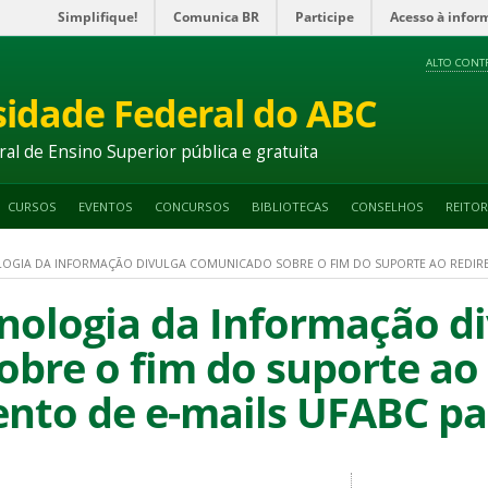
Simplifique!
Comunica BR
Participe
Acesso à infor
ALTO CONT
sidade Federal do ABC
ral de Ensino Superior pública e gratuita
CURSOS
EVENTOS
CONCURSOS
BIBLIOTECAS
CONSELHOS
REITOR
OGIA DA INFORMAÇÃO DIVULGA COMUNICADO SOBRE O FIM DO SUPORTE AO REDIRE
nologia da Informação d
bre o fim do suporte ao
nto de e-mails UFABC pa