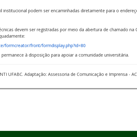
ail institucional podem ser encaminhadas diretamente para o endereç
 técnicas devem ser registradas por meio da abertura de chamado na 
equadamente:
ace/formcreator/front/formdisplay.php?id=80
o
permanece à disposição para apoiar a comunidade universitária.
 NTI UFABC. Adaptação: Assessoria de Comunicação e Imprensa - A