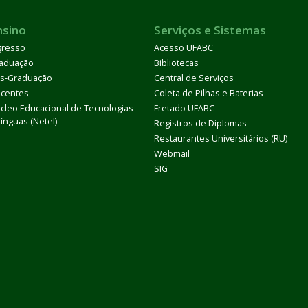
nsino
Serviços e Sistemas
gresso
Acesso UFABC
aduação
Bibliotecas
s-Graduação
Central de Serviços
centes
Coleta de Pilhas e Baterias
cleo Educacional de Tecnologias
Fretado UFABC
Línguas (Netel)
Registros de Diplomas
Restaurantes Universitários (RU)
Webmail
SIG