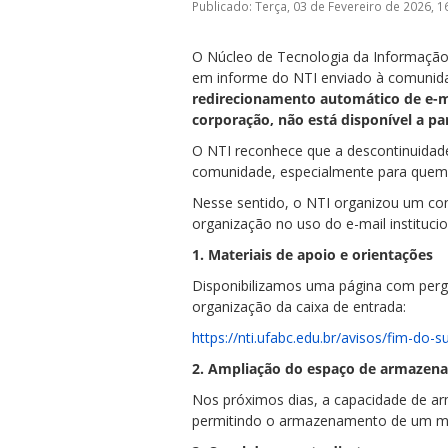
Publicado: Terça, 03 de Fevereiro de 2026, 
O Núcleo de Tecnologia da Informação
em informe do NTI enviado à comunidade
redirecionamento automático de e-ma
corporação, não está disponível a pa
ubmenu
O NTI reconhece que a descontinuidade 
comunidade, especialmente para quem u
Nesse sentido, o NTI organizou um con
organização no uso do e-mail institucio
ubmenu
1. Materiais de apoio e orientações
ubmenu
Disponibilizamos uma página com pergun
organização da caixa de entrada:
https://nti.ufabc.edu.br/avisos/fim-do-
2. Ampliação do espaço de armazen
Nos próximos dias, a capacidade de ar
permitindo o armazenamento de um ma