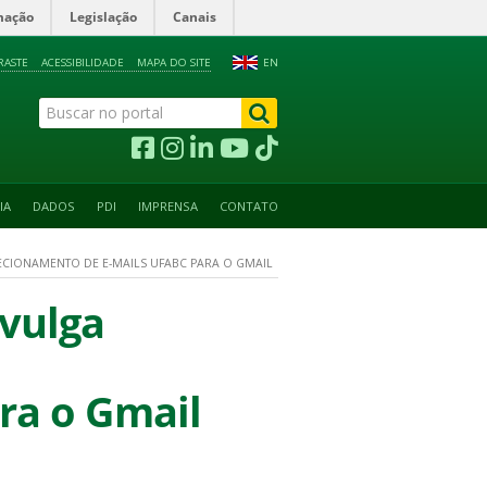
mação
Legislação
Canais
RASTE
ACESSIBILIDADE
MAPA DO SITE
EN
IA
DADOS
PDI
IMPRENSA
CONTATO
CIONAMENTO DE E-MAILS UFABC PARA O GMAIL
ivulga
ra o Gmail