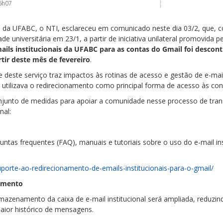
16h07
 da UFABC, o NTI, esclareceu em comunicado neste dia 03/2, que, 
 universitária em 23/1, a partir de iniciativa unilateral promovida p
ils institucionais da UFABC para as contas do Gmail foi descon
rtir deste mês de fevereiro
.
deste serviço traz impactos às rotinas de acesso e gestão de e-mails
tilizava o redirecionamento como principal forma de acesso às cont
junto de medidas para apoiar a comunidade nesse processo de trans
nal:
tas frequentes (FAQ), manuais e tutoriais sobre o uso do e-mail ins
suporte-ao-redirecionamento-de-emails-institucionais-para-o-gmail/
amento
mazenamento da caixa de e-mail institucional será ampliada, reduzi
ior histórico de mensagens.