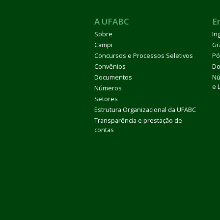
A UFABC
E
Sobre
In
Campi
Gr
Concursos e Processos Seletivos
Pó
Convênios
Do
Documentos
Nú
e 
Números
Setores
Estrutura Organizacional da UFABC
Transparência e prestação de
contas