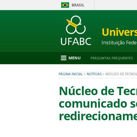
BRASIL
Ir
para
conteúdo
Univer
1
Ir
para
Instituição Fede
menu
2
Ir
MENU
PERGUNTAS FREQUENTES
para
busca
3
PÁGINA INICIAL
>
NOTÍCIAS
>
NÚCLEO DE TECNOL
Ir
para
Núcleo de Tec
rodapé
4
comunicado so
redirecioname
nu