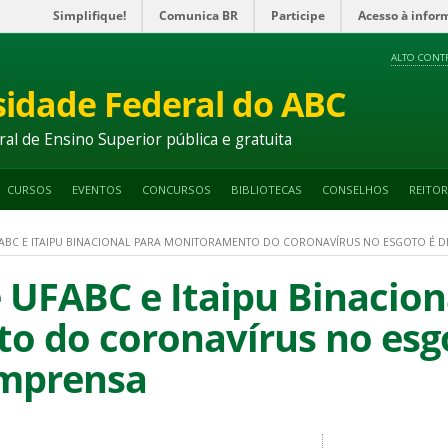
Simplifique!
Comunica BR
Participe
Acesso à infor
ALTO CONT
sidade Federal do ABC
ral de Ensino Superior pública e gratuita
CURSOS
EVENTOS
CONCURSOS
BIBLIOTECAS
CONSELHOS
REITOR
FABC E ITAIPU BINACIONAL PARA MONITORAMENTO DO CORONAVÍRUS NO ESGOTO É 
e UFABC e Itaipu Binacion
o do coronavírus no esg
imprensa