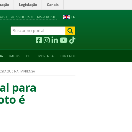
mação
Legislação
Canais
RASTE
ACESSIBILIDADE
MAPA DO SITE
EN
IA
DADOS
PDI
IMPRENSA
CONTATO
DESTAQUE NA IMPRENSA
al para
oto é