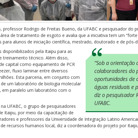
o, professor Rodrigo de Freitas Bueno, da UFABC e pesquisador do 
 área de tratamento de esgoto e avalia que a iniciativa tem um “for
para alunos de iniciação científica, mestrado, doutorado e de pós-
s disponibilizados pela Itaipu para as
e treinamento técnico. Além disso,
“Sob a orientação 
 de capital como equipamento de PCR
colaboradores do p
eezer, fluxo laminar entre diversos
ilhões. Esta parceria, em conjunto com
oportunidades de 
o de um laboratório de biologia molecular
águas residuais e 
, em paralelo um laboratório com o
diz o pesquisador 
UFABC.
o na UFABC, o grupo de pesquisadores
de Itaipu, por meio da capacitação de
boradores e professores da Universidade de Integração Latino Americ
 de recursos humanos local, diz a coordenadora do projeto por Itaip