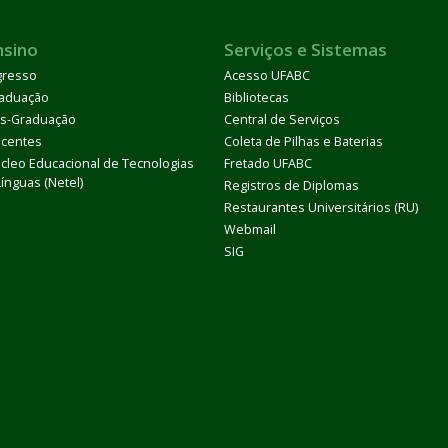
nsino
Serviços e Sistemas
gresso
Acesso UFABC
aduação
Bibliotecas
s-Graduação
Central de Serviços
centes
Coleta de Pilhas e Baterias
cleo Educacional de Tecnologias
Fretado UFABC
Línguas (Netel)
Registros de Diplomas
Restaurantes Universitários (RU)
Webmail
SIG