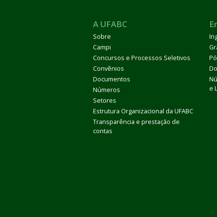
A UFABC
E
Sobre
In
Campi
Gr
Concursos e Processos Seletivos
Pó
Convênios
Do
Documentos
Nú
e 
Números
Setores
Estrutura Organizacional da UFABC
Transparência e prestação de
contas