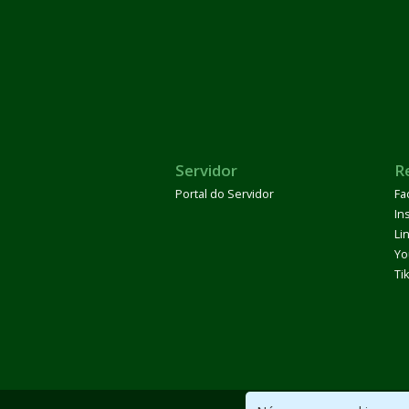
Servidor
R
Portal do Servidor
Fa
In
Li
Yo
Ti