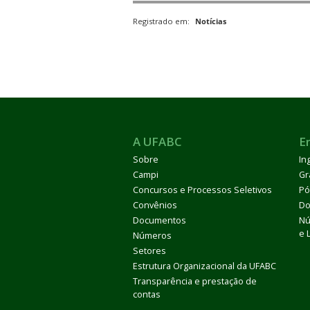
Registrado em:
Notícias
A UFABC
E
Sobre
In
Campi
Gr
Concursos e Processos Seletivos
Pó
Convênios
Do
Documentos
Nú
e 
Números
Setores
Estrutura Organizacional da UFABC
Transparência e prestação de
contas