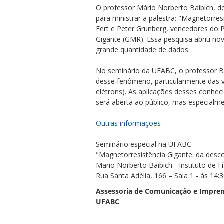
O professor Mário Norberto Baibich, do
para ministrar a palestra: "Magnetorres
Fert e Peter Grunberg, vencedores do 
Gigante (GMR). Essa pesquisa abriu no
grande quantidade de dados.
No seminário da UFABC, o professor Ba
ubmenu
desse fenômeno, particularmente das vá
elétrons). As aplicações desses conh
será aberta ao público, mas especialme
ubmenu
Outras informações
ubmenu
Seminário especial na UFABC
"Magnetorresistência Gigante: da desc
Mario Norberto Baibich - Instituto de F
Rua Santa Adélia, 166 – Sala 1 - às 14:3
Assessoria de Comunicação e Impre
UFABC