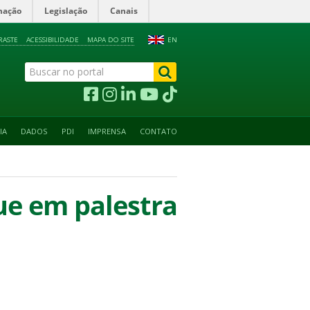
mação
Legislação
Canais
RASTE
ACESSIBILIDADE
MAPA DO SITE
EN
IA
DADOS
PDI
IMPRENSA
CONTATO
ue em palestra