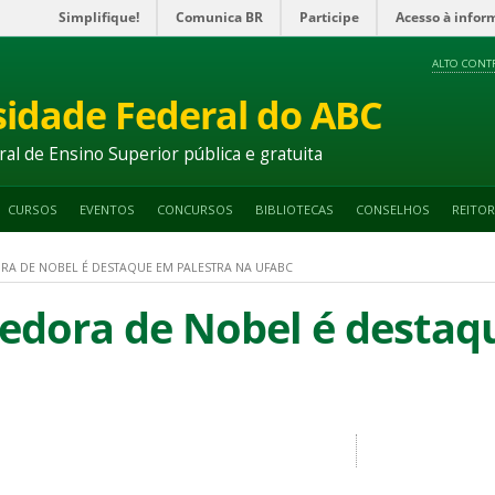
Simplifique!
Comunica BR
Participe
Acesso à infor
ALTO CONT
sidade Federal do ABC
ral de Ensino Superior pública e gratuita
CURSOS
EVENTOS
CONCURSOS
BIBLIOTECAS
CONSELHOS
REITOR
RA DE NOBEL É DESTAQUE EM PALESTRA NA UFABC
edora de Nobel é destaq