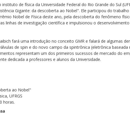
 instituto de física da Universidade Federal do Rio Grande do Sul (U
istência Gigante: da descoberta ao Nobel". Ele participou do trabalho 
Prêmio Nobel de Física deste ano, pela descoberta do fenômeno fís
vas linhas de investigação científica e impulsionou o desenvolvimen
ibich fará uma introdução no conceito GMR e falará de algumas de
lvulas de spin e do novo campo da spintrônica (eletrônica baseada n
ecimentos representam um dos primeiros sucessos de mercado do emp
nte dedicada a professores e alunos da Universidade.
oberta ao Nobel"
ísica, UFRGS
0 horas.
nsa