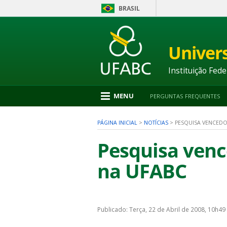
BRASIL
Ir
para
conteúdo
Univer
1
Ir
para
Instituição Fede
menu
2
Ir
MENU
PERGUNTAS FREQUENTES
para
busca
3
PÁGINA INICIAL
>
NOTÍCIAS
>
PESQUISA VENCEDO
Ir
para
Pesquisa venc
rodapé
4
na UFABC
nu
Publicado: Terça, 22 de Abril de 2008, 10h49