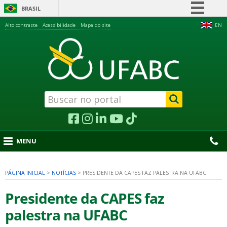
BRASIL
Simplifique!
Alto contraste
Acessibilidade
Mapa do site
EN
Comunica BR
Participe
Acesso à informação
Legislação
Canais
MENU
PÁGINA INICIAL
>
NOTÍCIAS
>
PRESIDENTE DA CAPES FAZ PALESTRA NA UFABC
nu
Presidente da CAPES faz
palestra na UFABC