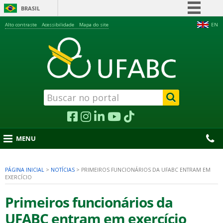
BRASIL
Simplifique!
Alto contraste
Acessibilidade
Mapa do site
EN
Comunica BR
Participe
Acesso à informação
Legislação
Canais
MENU
PÁGINA INICIAL
>
NOTÍCIAS
>
PRIMEIROS FUNCIONÁRIOS DA UFABC ENTRAM EM
EXERCÍCIO
nu
Primeiros funcionários da
UFABC entram em exercício