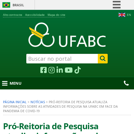
BRASIL
Simplifique!
Alto contraste
Acessibilidade
Mapa do site
EN
Comunica BR
Participe
Acesso à informação
Legislação
Canais
MENU
PÁGINA INICIAL
>
NOTÍCIAS
>
PRÓ-REITORIA DE PESQUISA ATUALIZA
INFORMAÇÕES SOBRE AS ATIVIDADES DE PESQUISA NA UFABC EM FACE DA
nu
PANDEMIA DE COVID-19
Pró-Reitoria de Pesquisa