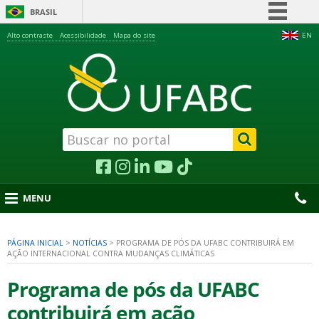
BRASIL
Simplifique!
Alto contraste
Acessibilidade
Mapa do site
EN
Comunica BR
Participe
Acesso à informação
Legislação
Canais
MENU
PÁGINA INICIAL
>
NOTÍCIAS
>
PROGRAMA DE PÓS DA UFABC CONTRIBUIRÁ EM
AÇÃO INTERNACIONAL CONTRA MUDANÇAS CLIMÁTICAS
nu
Programa de pós da UFABC
contribuirá em ação