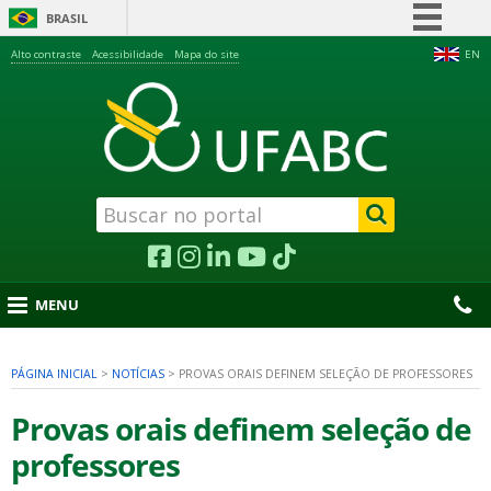
BRASIL
Simplifique!
Alto contraste
Acessibilidade
Mapa do site
EN
Comunica BR
Participe
Acesso à informação
Legislação
Canais
MENU
PÁGINA INICIAL
>
NOTÍCIAS
>
PROVAS ORAIS DEFINEM SELEÇÃO DE PROFESSORES
nu
Provas orais definem seleção de
professores