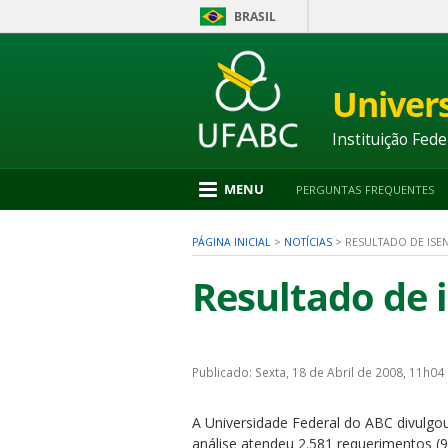
BRASIL
Ir
para
conteúdo
Univer
1
Ir
para
Instituição Fede
menu
2
Ir
MENU
PERGUNTAS FREQUENTES
para
busca
3
PÁGINA INICIAL
>
NOTÍCIAS
>
RESULTADO DE ISE
Ir
para
Resultado de 
rodapé
4
nu
Publicado: Sexta, 18 de Abril de 2008, 11h04
A Universidade Federal do ABC divulgou
análise atendeu 2.581 requerimentos (9