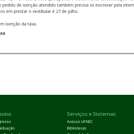
o pedido de isenção atendido também precisa se inscrever pela intern
os em prestar o vestibular é 27 de julho.
m isenção da taxa.
nsa
nsino
Serviços e Sistemas
gresso
Acesso UFABC
aduação
Bibliotecas