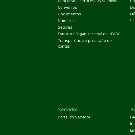
Concursos e Processos Seletivos
Pó
Convênios
Do
Documentos
Nú
e 
Números
Setores
Estrutura Organizacional da UFABC
Transparência e prestação de
contas
Servidor
R
Portal do Servidor
Fa
In
Li