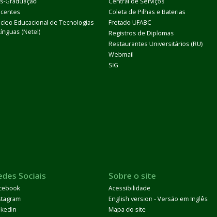
s-Graduação
Central de Serviços
centes
Coleta de Pilhas e Baterias
cleo Educacional de Tecnologias
Fretado UFABC
Línguas (Netel)
Registros de Diplomas
Restaurantes Universitários (RU)
Webmail
SIG
edes Sociais
Sobre o site
cebook
Acessibilidade
stagram
English version - Versão em Inglês
nkedIn
Mapa do site