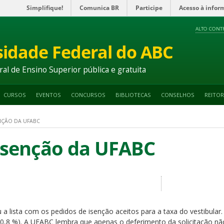
Simplifique!
Comunica BR
Participe
Acesso à infor
ALTO CONT
sidade Federal do ABC
ral de Ensino Superior pública e gratuita
CURSOS
EVENTOS
CONCURSOS
BIBLIOTECAS
CONSELHOS
REITOR
NÇÃO DA UFABC
isenção da UFABC
 a lista com os pedidos de isenção aceitos para a taxa do vestibular.
0,8 %). A UFABC lembra que apenas o deferimento da solicitação não