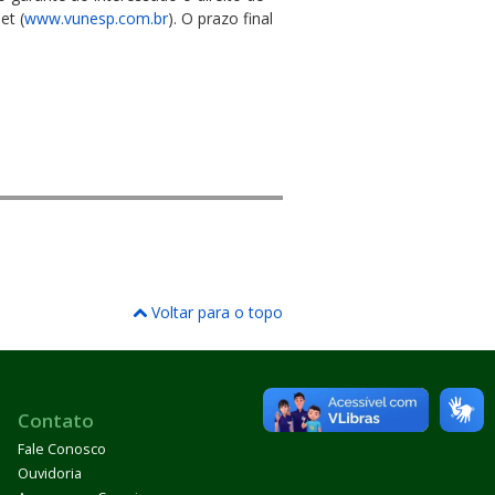
et (
www.vunesp.com.br
). O prazo final
Voltar para o topo
Contato
Fale Conosco
Ouvidoria