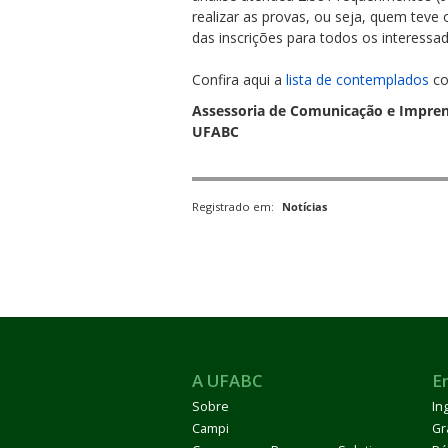
realizar as provas, ou seja, quem teve 
das inscrições para todos os interessad
Confira aqui a
lista de contemplados
co
Assessoria de Comunicação e Impre
UFABC
ubmenu
Registrado em:
Notícias
ubmenu
ubmenu
A UFABC
E
Sobre
In
Campi
Gr