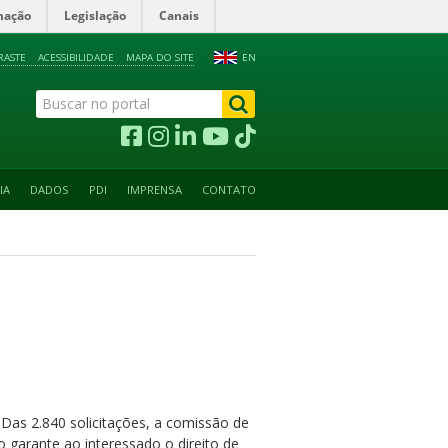
mação
Legislação
Canais
RASTE
ACESSIBILIDADE
MAPA DO SITE
EN
IA
DADOS
PDI
IMPRENSA
CONTATO
 Das 2.840 solicitações, a comissão de
 garante ao interessado o direito de