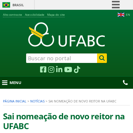
BRASIL
Simplifique!
Alto contraste
Acessibilidade
Mapa do site
EN
Comunica BR
Participe
Acesso à informação
Legislação
Canais
MENU
PÁGINA INICIAL
>
NOTÍCIAS
>
SAI NOMEAÇÃO DE NOVO REITOR NA UFABC
nu
Sai nomeação de novo reitor na
UFABC