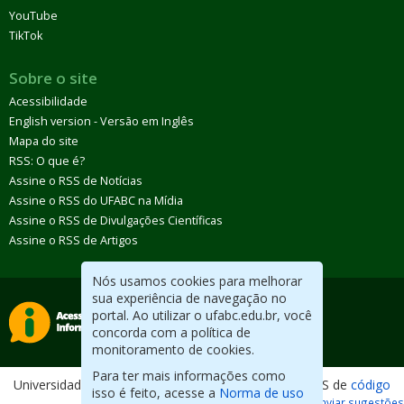
YouTube
TikTok
Sobre o site
Acessibilidade
English version - Versão em Inglês
Mapa do site
RSS: O que é?
Assine o RSS de Notícias
Assine o RSS do UFABC na Mídia
Assine o RSS de Divulgações Científicas
Assine o RSS de Artigos
Nós usamos cookies para melhorar
sua experiência de navegação no
portal. Ao utilizar o ufabc.edu.br, você
concorda com a política de
monitoramento de cookies.
Para ter mais informações como
Universidade Federal do ABC. Desenvolvido com CMS de
código
isso é feito, acesse a
Norma de uso
aberto
.
Reportar erros / Enviar sugestões