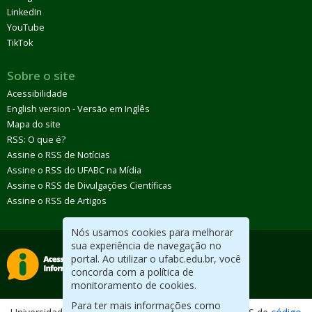
LinkedIn
YouTube
TikTok
Sobre o site
Acessibilidade
English version - Versão em Inglês
Mapa do site
RSS: O que é?
Assine o RSS de Notícias
Assine o RSS do UFABC na Mídia
Assine o RSS de Divulgações Científicas
Assine o RSS de Artigos
Nós usamos cookies para melhorar
sua experiência de navegação no
portal. Ao utilizar o ufabc.edu.br, você
concorda com a política de
monitoramento de cookies.
Para ter mais informações como