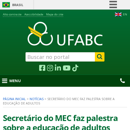
BRASIL
Simplifique!
Alto contraste
Acessibilidade
Mapa do site
EN
Comunica BR
Participe
Acesso à informação
Legislação
Canais
MENU
PÁGINA INICIAL
>
NOTÍCIAS
>
SECRETÁRIO DO MEC FAZ PALESTRA SOBRE A
EDUCAÇÃO DE ADULTOS
nu
Secretário do MEC faz palestra
sobre a educação de adultos