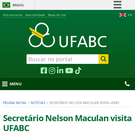
BRASIL
Simplifique!
Alto contraste
Acessibilidade
Mapa do site
EN
Comunica BR
Participe
Acesso à informação
Legislação
Canais
MENU
PÁGINA INICIAL
>
NOTÍCIAS
>
SECRETÁRIO NELSON MACULAN VISITA UFABC
nu
Secretário Nelson Maculan visita
UFABC