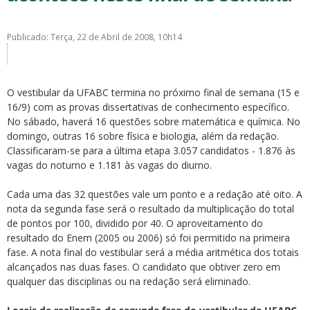
Publicado: Terça, 22 de Abril de 2008, 10h14
O vestibular da UFABC termina no próximo final de semana (15 e
ubmenu
16/9) com as provas dissertativas de conhecimento específico.
No sábado, haverá 16 questões sobre matemática e química. No
domingo, outras 16 sobre física e biologia, além da redação.
Classificaram-se para a última etapa 3.057 candidatos - 1.876 às
ubmenu
vagas do noturno e 1.181 às vagas do diurno.
ubmenu
Cada uma das 32 questões vale um ponto e a redação até oito. A
nota da segunda fase será o resultado da multiplicação do total
de pontos por 100, dividido por 40. O aproveitamento do
resultado do Enem (2005 ou 2006) só foi permitido na primeira
fase. A nota final do vestibular será a média aritmética dos totais
alcançados nas duas fases. O candidato que obtiver zero em
qualquer das disciplinas ou na redação será eliminado.