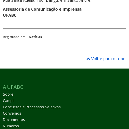
Rua Santa Adélia, 166, Bangu, em Santo André.
Assessoria de Comunicação e Imprensa
UFABC
Registrado em:
Notícias
Voltar para o topo
A UFABC
Sobre
Campi
Concursos e Processos Seletivos
Convênios
Documentos
Números