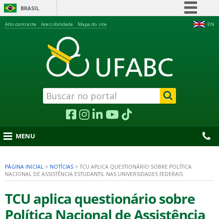
BRASIL
Simplifique!
Alto contraste
Acessibilidade
Mapa do site
EN
Comunica BR
Participe
Acesso à informação
Legislação
Canais
MENU
PÁGINA INICIAL
>
NOTÍCIAS
>
TCU APLICA QUESTIONÁRIO SOBRE POLÍTICA
NACIONAL DE ASSISTÊNCIA ESTUDANTIL NAS UNIVERSIDADES FEDERAIS
nu
TCU aplica questionário sobre
Política Nacional de Assistência