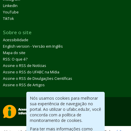
LinkedIn
YouTube
TikTok
Sobre o site
Acessibilidade
English version - Versão em Inglês
Mapa do site
RSS: O que é?
Assine o RSS de Notícias
Assine o RSS do UFABC na Mídia
Assine o RSS de Divulgações Científicas
Assine o RSS de Artigos
Nós usamos cookies para melhorar
sua experiência de navegação no
portal. Ao utilizar o ufabc.edu.br, você
concorda com a política de
monitoramento de cookies.
Para ter mais informações como