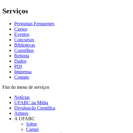
Serviços
Perguntas Frequentes
Cursos
Eventos
Concursos
Bibliotecas
Conselhos
Reitoria
Dados
PDI
Imprensa
Contato
Fim do menu de serviços
Notícias
UFABC na Mídia
Divulgação Científica
Artigos
A UFABC
Sobre
Campi