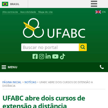
BRASIL
Simplifique!
Alto contraste
Acessibilidade
Mapa do site
EN
Comunica BR
Participe
Acesso à informação
Legislação
Canais
MENU
PÁGINA INICIAL
>
NOTÍCIAS
>
UFABC ABRE DOIS CURSOS DE EXTENSÃO A
DISTÂNCIA
nu
UFABC abre dois cursos de
extensão a distância