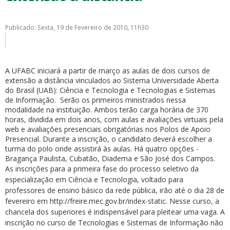
Publicado: Sexta, 19 de Fevereiro de 2010, 11h30
A UFABC iniciará a partir de março as aulas de dois cursos de
ubmenu
extensão a distância vinculados ao Sistema Universidade Aberta
do Brasil (UAB): Ciência e Tecnologia e Tecnologias e Sistemas
de Informação. Serão os primeiros ministrados nessa
modalidade na instituição. Ambos terão carga horária de 370
horas, dividida em dois anos, com aulas e avaliações virtuais pela
ubmenu
web e avaliações presenciais obrigatórias nos Polos de Apoio
Presencial. Durante a inscrição, o candidato deverá escolher a
ubmenu
turma do polo onde assistirá às aulas. Há quatro opções -
Bragança Paulista, Cubatão, Diadema e São José dos Campos.
As inscrições para a primeira fase do processo seletivo da
especialização em Ciência e Tecnologia, voltado para
professores de ensino básico da rede pública, irão até o dia 28 de
fevereiro em http://freire.mec.gov.br/index-static. Nesse curso, a
chancela dos superiores é indispensável para pleitear uma vaga. A
inscrição no curso de Tecnologias e Sistemas de Informação não