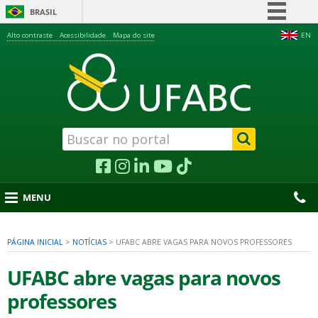
BRASIL
Simplifique!
Alto contraste
Acessibilidade
Mapa do site
EN
Comunica BR
Participe
Acesso à informação
Legislação
Canais
MENU
PÁGINA INICIAL
>
NOTÍCIAS
>
UFABC ABRE VAGAS PARA NOVOS PROFESSORES
nu
UFABC abre vagas para novos
professores