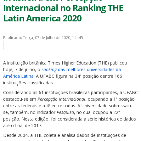
Internacional no Ranking THE
Latin America 2020
Publicado: Terça, 07 de Julho de 2020, 14h45
ubmenu
A instituição britânica Times Higher Education (THE) publicou
hoje, 7 de julho, o
ranking
das melhores universidades da
ubmenu
América Latina
. A UFABC figura na 34ª posição dentre 166
instituições classificadas.
ubmenu
Considerando as 61 instituições brasileiras participantes, a UFABC
destacou-se em
Percepção Internacional
, ocupando a 1ª posição
entre as federais e a 4ª entre todas. A Universidade sobressaiu-
se, também, no indicador
Pesquisa
, no qual ocupou a 22ª
posição. Nesta edição, foi considerada a série histórica de dados
até o final de 2017.
Desde 2004, a THE coleta e analisa dados de instituições de