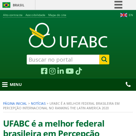
BRASIL
Simplifique!
Alto contraste
Acessibilidade
Mapa do site
EN
Comunica BR
Participe
Acesso à informação
Legislação
Canais
MENU
PÁGINA INICIAL
>
NOTÍCIAS
>
UFABC É A MELHOR FEDERAL BRASILEIRA EM
PERCEPÇÃO INTERNACIONAL NO RANKING THE LATIN AMERICA 2020
nu
UFABC é a melhor federal
brasileira em Percepção