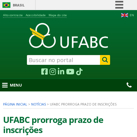
BRASIL
Simplifique!
Alto contraste
Acessibilidade
Mapa do site
EN
Comunica BR
Participe
Acesso à informação
Legislação
Canais
MENU
PÁGINA INICIAL
>
NOTÍCIAS
>
UFABC PRORROGA PRAZO DE INSCRIÇÕES
nu
UFABC prorroga prazo de
inscrições