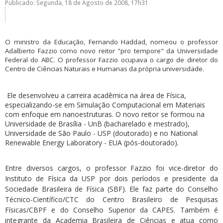
Publicado: Segunda, 18 de Agosto de 2008, 17h31
O ministro da Educação, Fernando Haddad, nomeou o professor
Adalberto Fazzio como novo reitor "pro tempore" da Universidade
Federal do ABC. O professor Fazzio ocupava o cargo de diretor do
Centro de Ciências Naturais e Humanas da própria universidade.
ubmenu
Ele desenvolveu a carreira acadêmica na área de Física,
especializando-se em Simulação Computacional em Materiais
com enfoque em nanoestruturas. O novo reitor se formou na
ubmenu
Universidade de Brasília - UnB (bacharelado e mestrado),
Universidade de São Paulo - USP (doutorado) e no National
ubmenu
Renewable Energy Laboratory - EUA (pós-doutorado).
Entre diversos cargos, o professor Fazzio foi vice-diretor do
Instituto de Física da USP por dois períodos e presidente da
Sociedade Brasileira de Física (SBF). Ele faz parte do Conselho
Técnico-Científico/CTC do Centro Brasileiro de Pesquisas
Físicas/CBPF e do Conselho Superior da CAPES. Também é
integrante da Academia Brasileira de Ciências e atua como