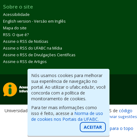
Sobre o site
Acessibilidade
English version - Versão em Inglês
Mapa do site
RSS: O que é?
Assine o RSS de Notícias
Assine o RSS do UFABC na Mídia
Assine o RSS de Divulgações Científicas
Assine o RSS de Artigos
Nós usamos cookies para melhorar
sua experiência de navegação no
portal. Ao utilizar o ufabc.edu.br, você
concorda com a política de
monitoramento de cookies.
Para ter mais informações como
Universidade Federal do ABC. Desenvolvido com CMS de
código
isso é feito, acesse a
Norma de uso
aberto
.
Reportar erros / Enviar sugestões
de cookies nos Portais da UFABC.
ACEITAR
Voltar para o topo