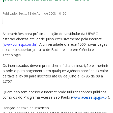
Publicado: Sexta, 18 de Abril de 2008, 10h20
As inscrições para próxima edição do vestibular da UFABC
ubmenu
estarão abertas até 27 de julho exclusivamente pela internet
(
www.vunesp.com.br
). A universidade oferece 1500 novas vagas
no curso superior gratuito de Bacharelado em Ciência e
Tecnologia.
ubmenu
Os interessados devem preencher a ficha de inscrição e imprimir
ubmenu
o boleto para pagamento em qualquer agência bancária. O valor
da taxa é R$ 90 para inscritos até 08 de julho e R$ 95 de 09 a
27/07.
Quem não tem acesso à internet pode utilizar serviços públicos
como os do Programa Acessa São Paulo (
www.acessa.sp.gov.br
).
Isenção da taxa de inscrição