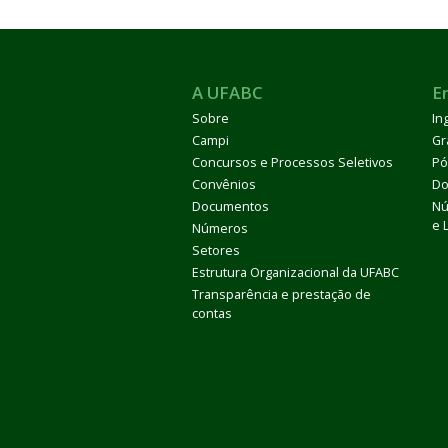
A UFABC
E
Sobre
In
Campi
Gr
Concursos e Processos Seletivos
Pó
Convênios
Do
Documentos
Nú
e 
Números
Setores
Estrutura Organizacional da UFABC
Transparência e prestação de
contas