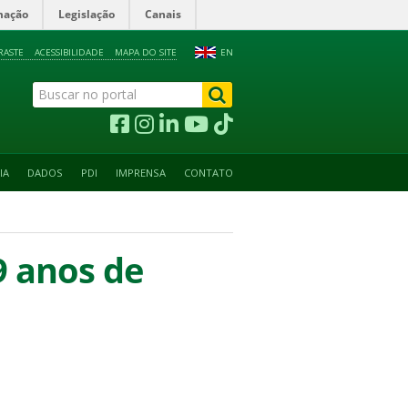
mação
Legislação
Canais
RASTE
ACESSIBILIDADE
MAPA DO SITE
EN
IA
DADOS
PDI
IMPRENSA
CONTATO
9 anos de