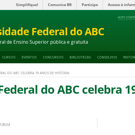
Simplifique!
Comunica BR
Participe
Acesso à infor
ALTO CONT
sidade Federal do ABC
ral de Ensino Superior pública e gratuita
CURSOS
EVENTOS
CONCURSOS
BIBLIOTECAS
CONSELHOS
REITOR
RAL DO ABC CELEBRA 19 ANOS DE HISTÓRIA
Federal do ABC celebra 1
 10h34