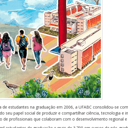
ma de estudantes na graduação em 2006, a UFABC consolidou-se como
indo seu papel social de produzir e compartilhar ciência, tecnologia
 de profissionais que colaboram com o desenvolvimento regional e 
 mil estudantes de graduação e mais de 3.700 em cursos de pós-gradu