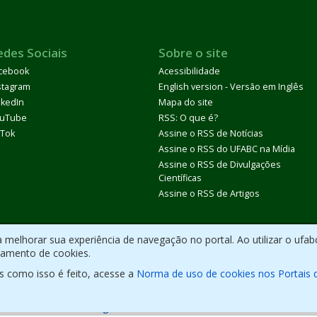
edes Sociais
Sobre o site
cebook
Acessibilidade
stagram
English version - Versão em Inglês
nkedIn
Mapa do site
uTube
RSS: O que é?
kTok
Assine o RSS de Notícias
Assine o RSS do UFABC na Mídia
Assine o RSS de Divulgações
Científicas
Assine o RSS de Artigos
melhorar sua experiência de navegação no portal. Ao utilizar o ufab
ramento de cookies.
s como isso é feito, acesse a
Norma de uso de cookies nos Portais 
olvido com CMS de
código aberto
.