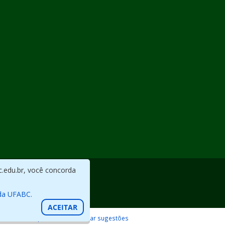
c.edu.br, você concorda
da UFABC.
ACEITAR
Reportar erros / Enviar sugestões