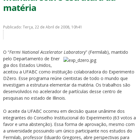
matéria
Publicado: Terça, 22 de Abril de 2008, 10h41
ubmenu
O “
Fermi National Accelerator Laboratory
” (Fermilab), mantido
pelo Departamento de Ener
gia dos Estados Unidos,
aceitou a UFABC como instituição colaboradora do Experimento
ubmenu
DZero. Esse programa reúne cientistas de todo o mundo que
investigam a estrutura elementar da matéria. Os trabalhos são
ubmenu
desenvolvidos no acelerador de partículas desse centro de
pesquisas no estado de Illinois.
O aceite da UFABC ocorreu em decisão quase unânime dos
integrantes do Conselho Institucional do Experimento (63 votos a
favor e uma abstenção). Essa forma de aprovação, mesmo com
a universidade possuindo um único participante nos estudos do
Fermilab, professor Eduardo Gregores, abre perspectivas para