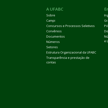
A UFABC
E
Sobre
In
Campi
Gr
Concursos e Processos Seletivos
Pó
Convênios
Do
Documentos
Nú
e 
Números
Setores
Estrutura Organizacional da UFABC
Transparência e prestação de
contas