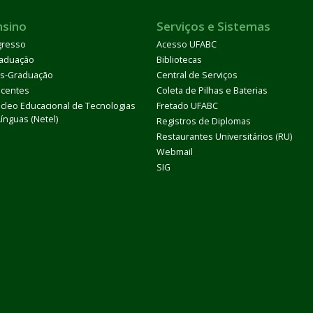
nsino
Serviços e Sistemas
gresso
Acesso UFABC
aduação
Bibliotecas
s-Graduação
Central de Serviços
centes
Coleta de Pilhas e Baterias
cleo Educacional de Tecnologias
Fretado UFABC
Línguas (Netel)
Registros de Diplomas
Restaurantes Universitários (RU)
Webmail
SIG