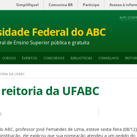
Simplifique!
Comunica BR
Participe
Acesso à infor
ALTO CONT
sidade Federal do ABC
ral de Ensino Superior pública e gratuita
CURSOS
EVENTOS
CONCURSOS
BIBLIOTECAS
CONSELHOS
REITOR
TORIA DA UFABC
 reitoria da UFABC
5
do ABC, professor José Fernandes de Lima, esteve sexta-feira (08/1
instituição, ele explicou que sua nomeação atendeu a um pedido do