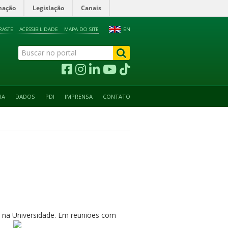
mação
Legislação
Canais
RASTE
ACESSIBILIDADE
MAPA DO SITE
EN
IA
DADOS
PDI
IMPRENSA
CONTATO
2) na Universidade. Em reuniões com