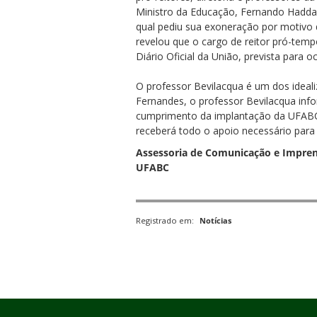
Ministro da Educação, Fernando Haddad
qual pediu sua exoneração por motivo 
revelou que o cargo de reitor pró-temp
Diário Oficial da União, prevista para o
O professor Bevilacqua é um dos ideali
Fernandes, o professor Bevilacqua inf
ubmenu
cumprimento da implantação da UFABC d
receberá todo o apoio necessário para
Assessoria de Comunicação e Impre
ubmenu
UFABC
ubmenu
Registrado em:
Notícias