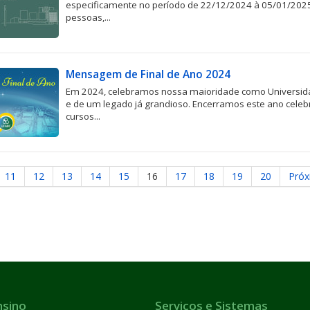
especificamente no período de 22/12/2024 à 05/01/2025,
pessoas,...
Mensagem de Final de Ano 2024
Em 2024, celebramos nossa maioridade como Universi
e de um legado já grandioso. Encerramos este ano cele
cursos...
11
12
13
14
15
16
17
18
19
20
Pró
nsino
Serviços e Sistemas