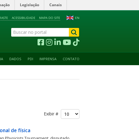
mação
Legislação
Canais
RASTE
ACESSIBILIDADE
MAPA DO SITE
EN
IA
DADOS
PDI
IMPRENSA
CONTATO
Exibir #
onal de física
ian Physicists Tournament, disputado