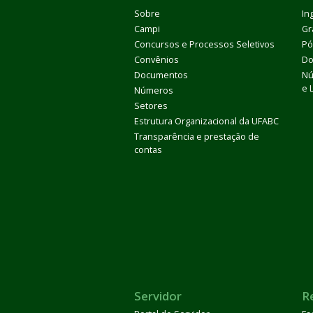
Sobre
In
Campi
Gr
Concursos e Processos Seletivos
Pó
Convênios
Do
Documentos
Nú
e 
Números
Setores
Estrutura Organizacional da UFABC
Transparência e prestação de
contas
Servidor
R