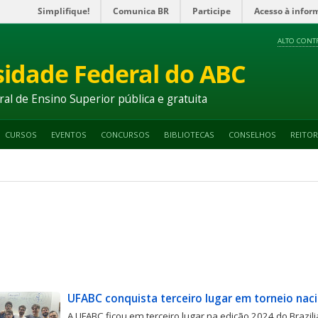
Simplifique!
Comunica BR
Participe
Acesso à infor
ALTO CONT
sidade Federal do ABC
ral de Ensino Superior pública e gratuita
CURSOS
EVENTOS
CONCURSOS
BIBLIOTECAS
CONSELHOS
REITOR
UFABC conquista terceiro lugar em torneio naci
A UFABC ficou em terceiro lugar na edição 2024 do Brazil