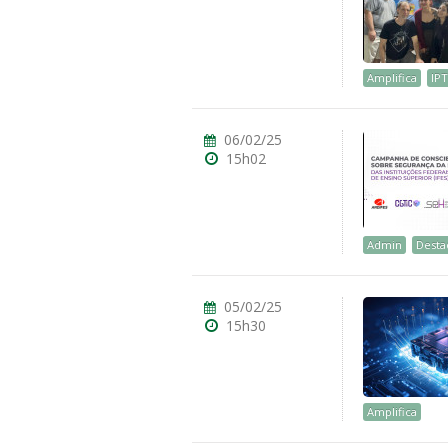
Amplifica
IPT
06/02/25
ubmenu
15h02
ubmenu
Admin
Desta
ubmenu
05/02/25
15h30
Amplifica