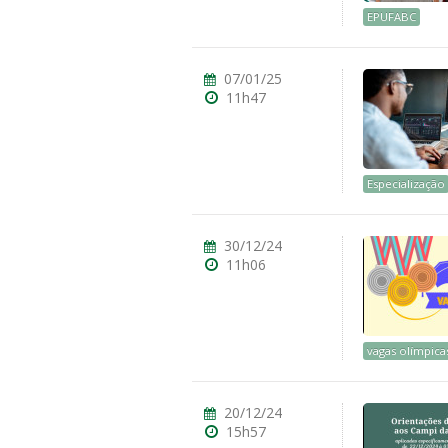
EPUFABC
07/01/25
11h47
Especialização
30/12/24
11h06
vagas olímpica
20/12/24
15h57