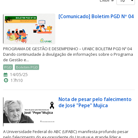
[Comunicado] Boletim PGD Nº 04
ubmenu
PROGRAMA DE GESTÃO E DESEMPENHO – UFABC BOLETIM PGD Nº 04
Dando continuidade à divulgação de informações sobre o Programa
de Gestão e...
PGD
Boletim PGD
ubmenu
14/05/25
17h10
ubmenu
Nota de pesar pelo falecimento
de José "Pepe" Mujica
A Universidade Federal do ABC (UFABC) manifesta profundo pesar
pelo falecimento do ex-presidente do Uruguai e grande líder e