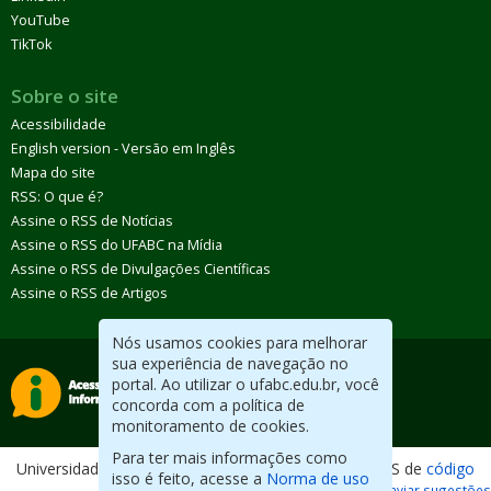
YouTube
TikTok
Sobre o site
Acessibilidade
English version - Versão em Inglês
Mapa do site
RSS: O que é?
Assine o RSS de Notícias
Assine o RSS do UFABC na Mídia
Assine o RSS de Divulgações Científicas
Assine o RSS de Artigos
Nós usamos cookies para melhorar
sua experiência de navegação no
portal. Ao utilizar o ufabc.edu.br, você
concorda com a política de
monitoramento de cookies.
Para ter mais informações como
Universidade Federal do ABC. Desenvolvido com CMS de
código
isso é feito, acesse a
Norma de uso
aberto
.
Reportar erros / Enviar sugestões