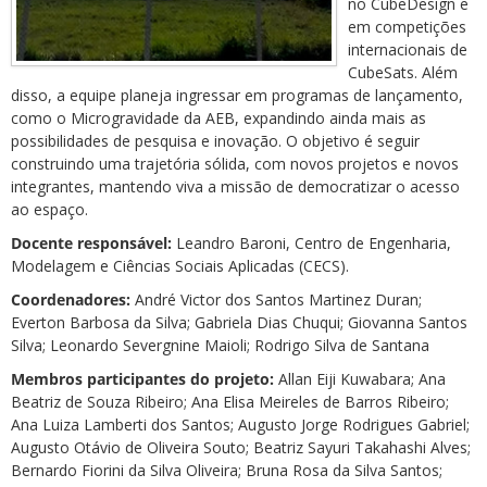
no CubeDesign e
em competições
internacionais de
CubeSats. Além
disso, a equipe planeja ingressar em programas de lançamento,
como o Microgravidade da AEB, expandindo ainda mais as
possibilidades de pesquisa e inovação. O objetivo é seguir
construindo uma trajetória sólida, com novos projetos e novos
integrantes, mantendo viva a missão de democratizar o acesso
ao espaço.
Docente responsável:
Leandro Baroni, Centro de Engenharia,
Modelagem e Ciências Sociais Aplicadas (CECS).
Coordenadores:
André Victor dos Santos Martinez Duran;
Everton Barbosa da Silva; Gabriela Dias Chuqui; Giovanna Santos
Silva; Leonardo Severgnine Maioli; Rodrigo Silva de Santana
Membros participantes do projeto:
Allan Eiji Kuwabara; Ana
Beatriz de Souza Ribeiro; Ana Elisa Meireles de Barros Ribeiro;
Ana Luiza Lamberti dos Santos; Augusto Jorge Rodrigues Gabriel;
Augusto Otávio de Oliveira Souto; Beatriz Sayuri Takahashi Alves;
Bernardo Fiorini da Silva Oliveira; Bruna Rosa da Silva Santos;