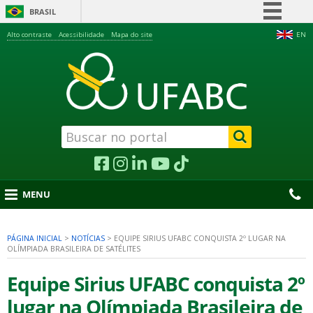
BRASIL
Simplifique!
Alto contraste
Acessibilidade
Mapa do site
EN
Comunica BR
Participe
Acesso à informação
Legislação
Canais
MENU
PÁGINA INICIAL
>
NOTÍCIAS
>
EQUIPE SIRIUS UFABC CONQUISTA 2º LUGAR NA
OLÍMPIADA BRASILEIRA DE SATÉLITES
nu
Equipe Sirius UFABC conquista 2º
lugar na Olímpiada Brasileira de