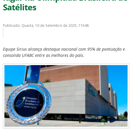
Satélites
Publicado: Quarta, 10 de Setembro de 2025, 11h48
ubmenu
Equipe Sirius alcança destaque nacional com 95% de pontuação e
consolida UFABC entre as melhores do país.
ubmenu
ubmenu