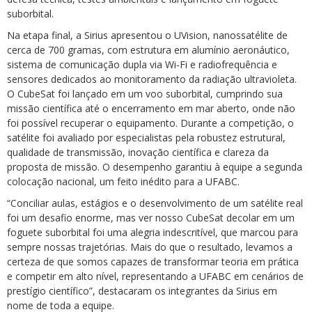
suborbital.
Na etapa final, a Sirius apresentou o UVision, nanossatélite de
cerca de 700 gramas, com estrutura em alumínio aeronáutico,
sistema de comunicação dupla via Wi-Fi e radiofrequência e
sensores dedicados ao monitoramento da radiação ultravioleta.
O CubeSat foi lançado em um voo suborbital, cumprindo sua
missão científica até o encerramento em mar aberto, onde não
foi possível recuperar o equipamento. Durante a competição, o
satélite foi avaliado por especialistas pela robustez estrutural,
qualidade de transmissão, inovação científica e clareza da
proposta de missão. O desempenho garantiu à equipe a segunda
colocação nacional, um feito inédito para a UFABC.
“Conciliar aulas, estágios e o desenvolvimento de um satélite real
foi um desafio enorme, mas ver nosso CubeSat decolar em um
foguete suborbital foi uma alegria indescritível, que marcou para
sempre nossas trajetórias. Mais do que o resultado, levamos a
certeza de que somos capazes de transformar teoria em prática
e competir em alto nível, representando a UFABC em cenários de
prestígio científico”, destacaram os integrantes da Sirius em
nome de toda a equipe.