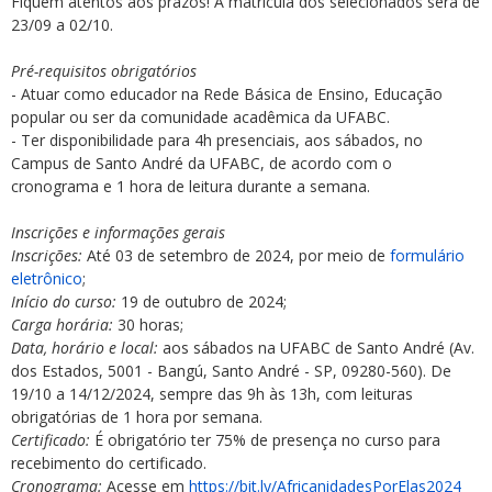
Fiquem atentos aos prazos! A matrícula dos selecionados será de
23/09 a 02/10.
Pré-requisitos obrigatórios
- Atuar como educador na Rede Básica de Ensino, Educação
popular ou ser da comunidade acadêmica da UFABC.
- Ter disponibilidade para 4h presenciais, aos sábados, no
Campus de Santo André da UFABC, de acordo com o
cronograma e 1 hora de leitura durante a semana.
Inscrições e informações gerais
Inscrições:
Até 03 de setembro de 2024, por meio de
formulário
eletrônico
;
Início do curso:
19 de outubro de 2024;
Carga horária:
30 horas;
Data, horário e local:
aos sábados na UFABC de Santo André (Av.
dos Estados, 5001 - Bangú, Santo André - SP, 09280-560). De
19/10 a 14/12/2024, sempre das 9h às 13h, com leituras
obrigatórias de 1 hora por semana.
Certificado:
É obrigatório ter 75% de presença no curso para
recebimento do certificado.
Cronograma:
Acesse em
https://bit.ly/AfricanidadesPorElas2024