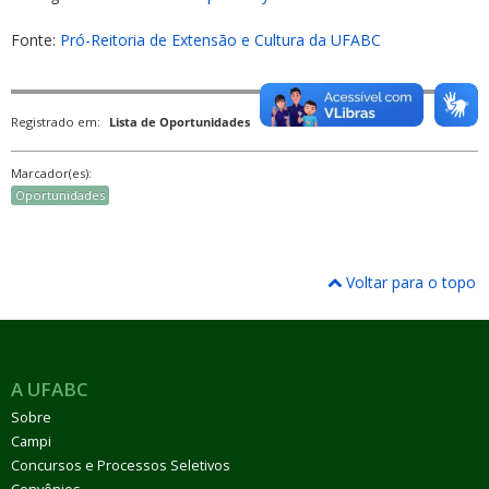
Fonte:
Pró-Reitoria de Extensão e Cultura da UFABC
Registrado em:
Lista de Oportunidades
Marcador(es):
Oportunidades
Voltar para o topo
A UFABC
Sobre
Campi
Concursos e Processos Seletivos