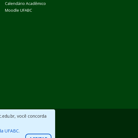
Calendário Acadêmico
Moodle UFABC
c.edu.br, você concorda
da UFABC.