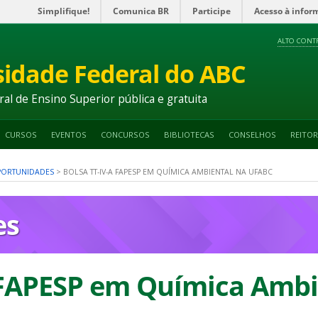
Simplifique!
Comunica BR
Participe
Acesso à infor
ALTO CONT
sidade Federal do ABC
ral de Ensino Superior pública e gratuita
CURSOS
EVENTOS
CONCURSOS
BIBLIOTECAS
CONSELHOS
REITOR
OPORTUNIDADES
>
BOLSA TT-IV-A FAPESP EM QUÍMICA AMBIENTAL NA UFABC
es
 FAPESP em Química Ambi