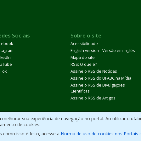
edes Sociais
Sobre o site
cebook
Acessibilidade
stagram
English version - Versão em Inglês
nkedIn
Mapa do site
uTube
RSS: O que é?
kTok
Assine o RSS de Notícias
Assine o RSS do UFABC na Mídia
Assine o RSS de Divulgações
Científicas
Assine o RSS de Artigos
melhorar sua experiência de navegação no portal. Ao utilizar o ufab
ramento de cookies.
s como isso é feito, acesse a
Norma de uso de cookies nos Portais 