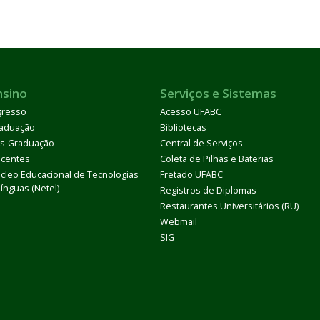
nsino
Serviços e Sistemas
gresso
Acesso UFABC
aduação
Bibliotecas
s-Graduação
Central de Serviços
centes
Coleta de Pilhas e Baterias
cleo Educacional de Tecnologias
Fretado UFABC
Línguas (Netel)
Registros de Diplomas
Restaurantes Universitários (RU)
Webmail
SIG