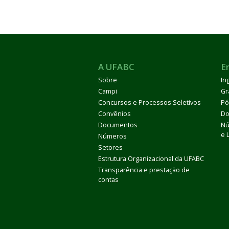
A UFABC
E
Sobre
In
Campi
Gr
Concursos e Processos Seletivos
Pó
Convênios
Do
Documentos
Nú
e 
Números
Setores
Estrutura Organizacional da UFABC
Transparência e prestação de
contas