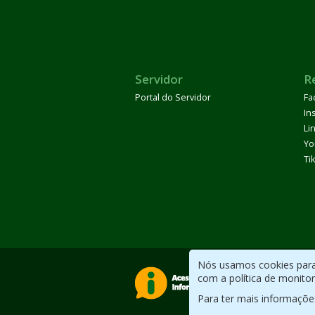
Servidor
R
Portal do Servidor
Fa
In
Li
Yo
Ti
Nós usamos cookies para 
com a política de monito
Para ter mais informaçõe