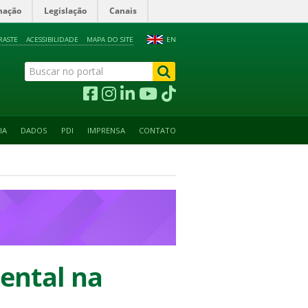
mação
Legislação
Canais
RASTE
ACESSIBILIDADE
MAPA DO SITE
EN
IA
DADOS
PDI
IMPRENSA
CONTATO
ental na