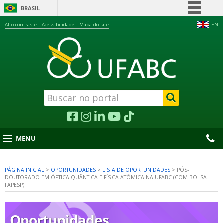
BRASIL
Simplifique!
Alto contraste
Acessibilidade
Mapa do site
EN
Comunica BR
Participe
Acesso à informação
Legislação
Canais
MENU
PÁGINA INICIAL
>
OPORTUNIDADES
>
LISTA DE OPORTUNIDADES
>
PÓS-
DOUTORADO EM ÓPTICA QUÂNTICA E FÍSICA ATÔMICA NA UFABC (COM BOLSA
nu
FAPESP)
Oportunidades