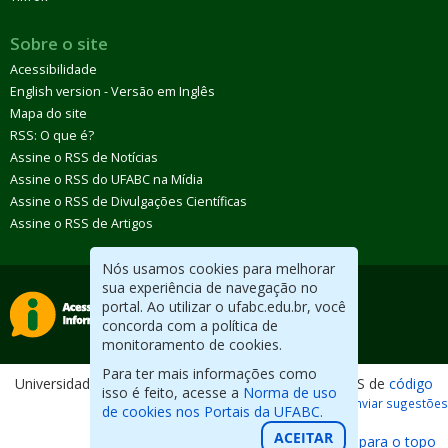
Sobre o site
Acessibilidade
English version - Versão em Inglês
Mapa do site
RSS: O que é?
Assine o RSS de Notícias
Assine o RSS do UFABC na Mídia
Assine o RSS de Divulgações Científicas
Assine o RSS de Artigos
Nós usamos cookies para melhorar
sua experiência de navegação no
portal. Ao utilizar o ufabc.edu.br, você
concorda com a política de
monitoramento de cookies.
Para ter mais informações como
Universidade Federal do ABC. Desenvolvido com CMS de
código
isso é feito, acesse a
Norma de uso
aberto
.
Reportar erros / Enviar sugestões
de cookies nos Portais da UFABC.
ACEITAR
Voltar para o topo